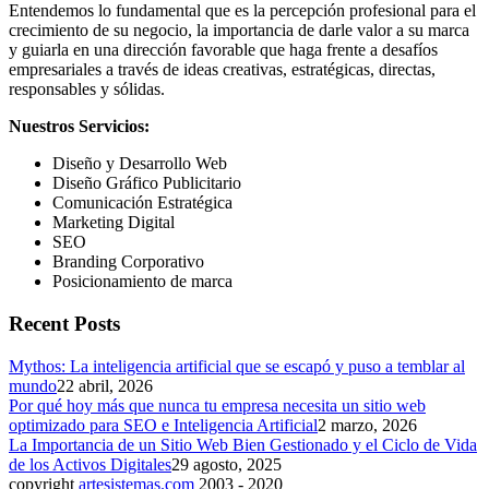
Entendemos lo fundamental que es la percepción profesional para el
crecimiento de su negocio, la importancia de darle valor a su marca
y guiarla en una dirección favorable que haga frente a desafíos
empresariales a través de ideas creativas, estratégicas, directas,
responsables y sólidas.
Nuestros Servicios:
Diseño y Desarrollo Web
Diseño Gráfico Publicitario
Comunicación Estratégica
Marketing Digital
SEO
Branding Corporativo
Posicionamiento de marca
Recent Posts
Mythos: La inteligencia artificial que se escapó y puso a temblar al
mundo
22 abril, 2026
Por qué hoy más que nunca tu empresa necesita un sitio web
optimizado para SEO e Inteligencia Artificial
2 marzo, 2026
La Importancia de un Sitio Web Bien Gestionado y el Ciclo de Vida
de los Activos Digitales
29 agosto, 2025
copyright
artesistemas.com
2003 - 2020